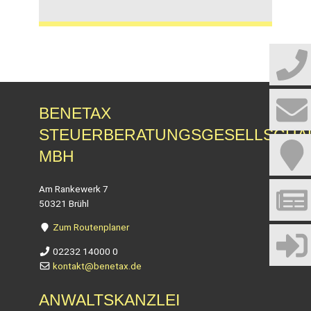
BENETAX
STEUERBERATUNGSGESELLSCHA
MBH
Am Rankewerk 7
50321 Brühl
Zum Routenplaner
02232 14000 0
kontakt@benetax.de
ANWALTSKANZLEI