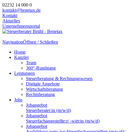
02232 14 000 0
kontakt@benetax.de
Kontakt
Aktuelles
Unternehmensportal
Navigation
Öffnen / Schließen
Home
Kanzlei
Team
360°-Rundgang
Leistungen
Steuerberatung & Rechnungswesen
Digitale Angebote
Wirtschaftsberatung
Rechtsberatung
Jobs
Jobangebot
Steuerberater:in (m/w/d)
Jobangebot
Steuerfachangestellte:r/ -wirt:in (m/w/d)
Jobangebot
Ausbildung zum/ zur Steuerfachangestellten (m/w/d)/