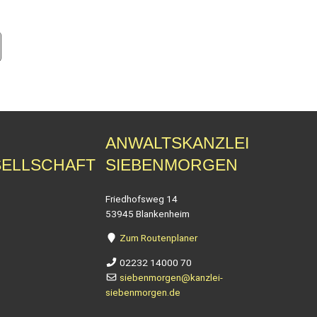
ANWALTSKANZLEI
ELLSCHAFT
SIEBENMORGEN
Friedhofsweg 14
53945 Blankenheim
Zum Routenplaner
02232 14000 70
siebenmorgen@kanzlei-
siebenmorgen.de