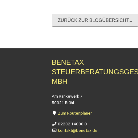
ZURÜCK ZUR BLOGÜBERSICHT...
BENETAX
STEUERBERATUNGSGES
MBH
Am Rankewerk 7
50321 Brühl
Zum Routenplaner
02232 14000 0
kontakt@benetax.de