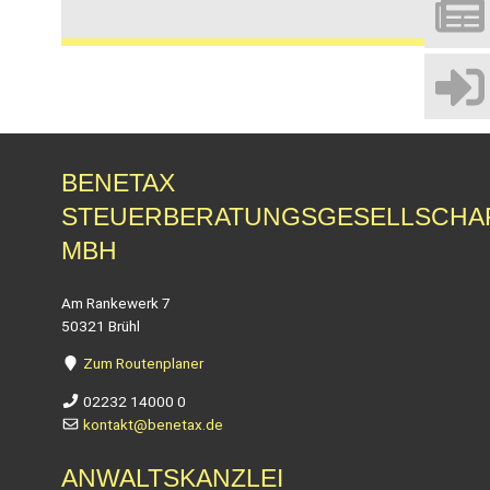
BENETAX
STEUERBERATUNGSGESELLSCHA
MBH
Am Rankewerk 7
50321 Brühl
Zum Routenplaner
02232 14000 0
kontakt@benetax.de
ANWALTSKANZLEI