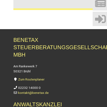
BENETAX
STEUERBERATUNGSGESELLSCHA
MBH
Am Rankewerk 7
50321 Brühl
Zum Routenplaner
02232 14000 0
kontakt@benetax.de
ANWALTSKANZLEI